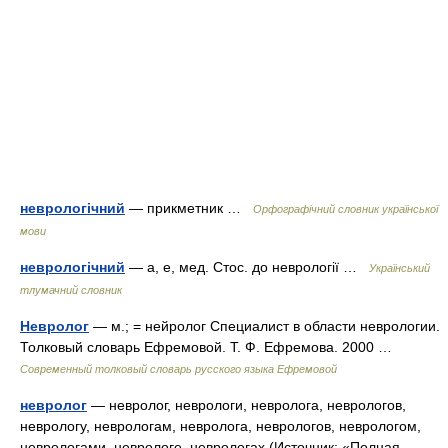
неврологічний
— прикметник …
Орфографічний словник української
мови
неврологічний
— а, е, мед. Стос. до неврології …
Український
тлумачний словник
Невролог
— м.; = нейролог Специалист в области неврологии.
Толковый словарь Ефремовой. Т. Ф. Ефремова. 2000 …
Современный толковый словарь русского языка Ефремовой
невролог
— невролог, неврологи, невролога, неврологов,
неврологу, неврологам, невролога, неврологов, неврологом,
неврологами, неврологе, неврологах (Источник: «Полная