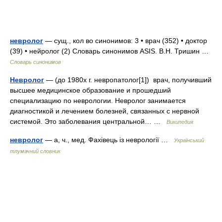
невролог
— сущ., кол во синонимов: 3 • врач (352) • доктор
(39) • нейролог (2) Словарь синонимов ASIS. В.Н. Тришин …
Словарь синонимов
Невролог
— (до 1980х г. невропатолог[1]) врач, получивший
высшее медицинское образование и прошедший
специализацию по неврологии. Невролог занимается
диагностикой и лечением болезней, связанных с нервной
системой. Это заболевания центральной… …
Википедия
невролог
— а, ч., мед. Фахівець із неврології …
Український
тлумачний словник