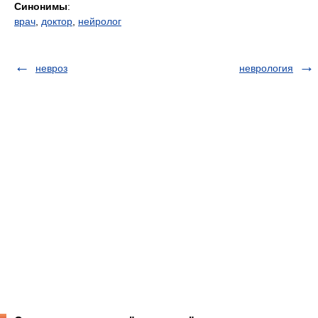
Синонимы
:
врач
,
доктор
,
нейролог
невроз
неврология